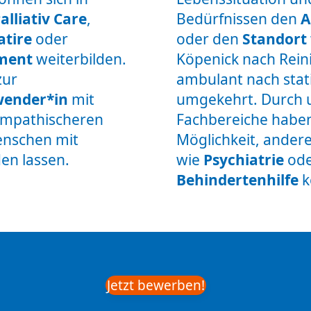
alliativ Care
,
Bedürfnissen den
A
atire
oder
oder den
Standort
ment
weiterbilden.
Köpenick nach Rein
zur
ambulant nach stat
wender*in
mit
umgekehrt. Durch u
empathischeren
Fachbereiche haben
nschen mit
Möglichkeit, ander
en lassen.
wie
Psychiatrie
ode
Behindertenhilfe
k
Jetzt bewerben!