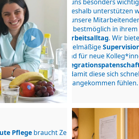
uns besonders wichtig
Deshalb unterstützen w
unsere Mitarbeitende
bestmöglich in ihrem
Arbeitsalltag
. Wir biet
regelmäßige
Supervisio
und für neue Kolleg*in
Integrationspatenschaf
damit diese sich schnel
angekommen fühlen.
ute Pflege
braucht
Zeit.