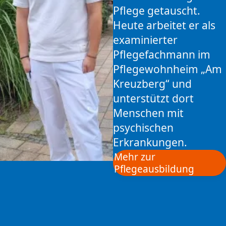
Pflege getauscht.
Heute arbeitet er als
examinierter
Pflegefachmann im
Pflegewohnheim „Am
Kreuzberg“ und
unterstützt dort
Menschen mit
psychischen
Erkrankungen.
Mehr zur
Pflegeausbildung