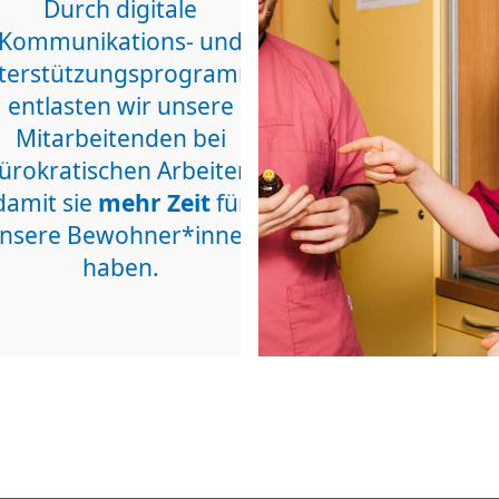
Durch digitale
Kommunikations- und
terstützungsprogramme
entlasten wir unsere
Mitarbeitenden bei
ürokratischen Arbeiten,
damit sie
mehr Zeit
für
nsere Bewohner*innen
haben.