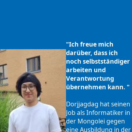
"Ich freue mich
darüber, dass ich
noch selbstständiger
arbeiten und
Verantwortung
übernehmen kann. "
Dorjjagdag hat seinen
Job als Informatiker in
der Mongolei gegen
eine Ausbildung in der