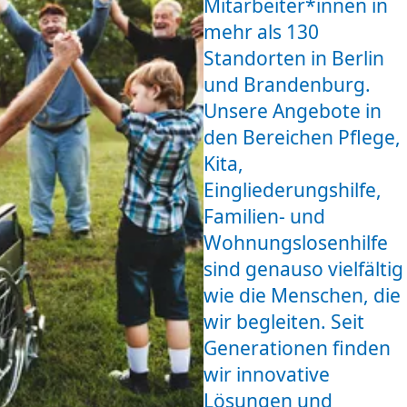
Mitarbeiter*innen in
mehr als 130
Standorten in Berlin
und Brandenburg.
Unsere Angebote in
den Bereichen Pflege,
Kita,
Eingliederungshilfe,
Familien- und
Wohnungslosenhilfe
sind genauso vielfältig
wie die Menschen, die
wir begleiten. Seit
Generationen finden
wir innovative
Lösungen und