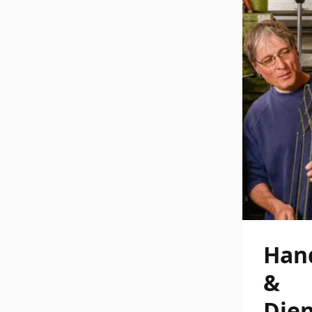
Han
&
Dien