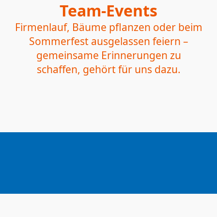
Team-Events
Firmenlauf, Bäume pflanzen oder beim
Sommerfest ausgelassen feiern –
gemeinsame Erinnerungen zu
schaffen, gehört für uns dazu.